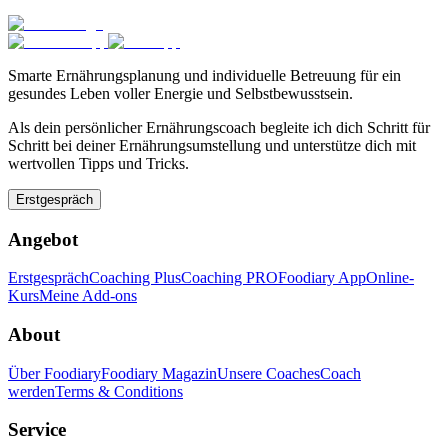
Smarte Ernährungsplanung und individuelle Betreuung für ein
gesundes Leben voller Energie und Selbstbewusstsein.
Als dein persönlicher Ernährungscoach begleite ich dich Schritt für
Schritt bei deiner Ernährungsumstellung und unterstütze dich mit
wertvollen Tipps und Tricks.
Erstgespräch
Angebot
Erstgespräch
Coaching Plus
Coaching PRO
Foodiary App
Online-
Kurs
Meine Add-ons
About
Über Foodiary
Foodiary Magazin
Unsere Coaches
Coach
werden
Terms & Conditions
Service